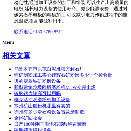
稳定性,通过加工设备的加工和组装,可以生产出高质量的
电极,延长电力设备的使用寿命。减少能源浪费：通过对
碳素石墨电极的精确加工,可以减少电力传输过程中的能
源浪费,提高能源利用率。
联系电话: 180 3780 8511
Menu
相关文章
乌鲁木齐市头屯白泥雁塔方解石厂
锂矿制粉加工实心锂辉石矿粉磨多少一个检验批
进的膨胀钴矿粉磨设备
新型建筑垃圾欧版磨粉机MTW交易市场
碳酸钙含镁高可以用吗
椰壳活性炭磨粉机加工设备
常州矿山磨粉机哪里有卖的
徐州有多少滑石粉设备雷蒙磨制造厂
金尾矿回收金
日产180吨刚玉海泡石碳酸钙雷蒙磨
碳酸钙重钙粉设备