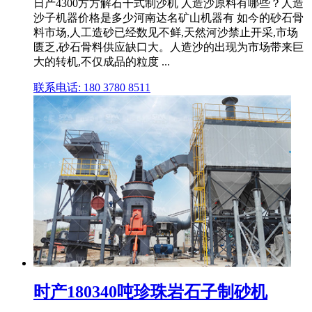
日产4300方方解石干式制沙机 人造沙原料有哪些？人造
沙子机器价格是多少河南达名矿山机器有 如今的砂石骨
料市场,人工造砂已经数见不鲜,天然河沙禁止开采,市场
匮乏,砂石骨料供应缺口大。人造沙的出现为市场带来巨
大的转机,不仅成品的粒度 ...
联系电话: 180 3780 8511
时产180340吨珍珠岩石子制砂机