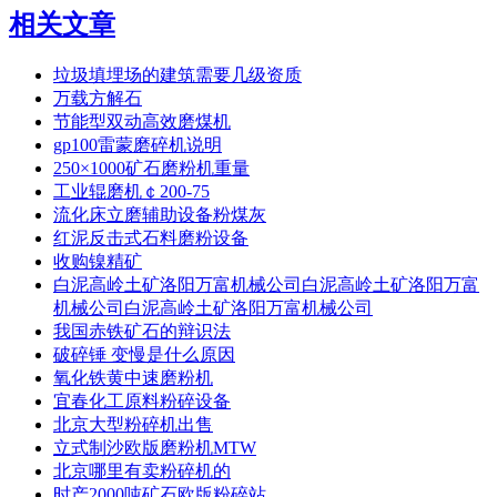
相关文章
垃圾填埋场的建筑需要几级资质
万载方解石
节能型双动高效磨煤机
gp100雷蒙磨碎机说明
250×1000矿石磨粉机重量
工业辊磨机￠200-75
流化床立磨辅助设备粉煤灰
红泥反击式石料磨粉设备
收购镍精矿
白泥高岭土矿洛阳万富机械公司白泥高岭土矿洛阳万富
机械公司白泥高岭土矿洛阳万富机械公司
我国赤铁矿石的辩识法
破碎锤 变慢是什么原因
氧化铁黄中速磨粉机
宜春化工原料粉碎设备
北京大型粉碎机出售
立式制沙欧版磨粉机MTW
北京哪里有卖粉碎机的
时产2000吨矿石欧版粉碎站