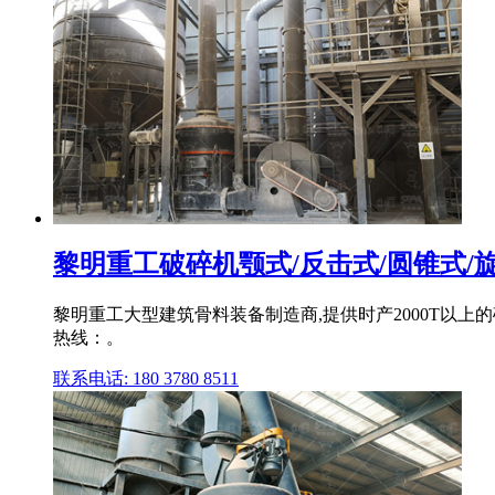
黎明重工破碎机颚式/反击式/圆锥式/旋回
黎明重工大型建筑骨料装备制造商,提供时产2000T以上
热线：。
联系电话: 180 3780 8511