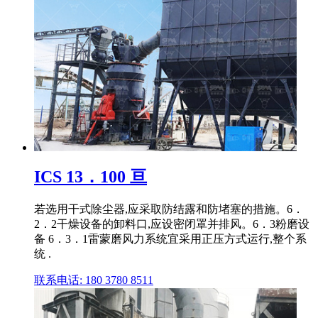
ICS 13．100 亘
若选用干式除尘器,应采取防结露和防堵塞的措施。6．
2．2干燥设备的卸料口,应设密闭罩并排风。6．3粉磨设
备 6．3．1雷蒙磨风力系统宜采用正压方式运行,整个系
统 .
联系电话: 180 3780 8511