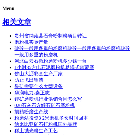
Menu
相关文章
贵州省纳雍县石膏粉制粉项目转让
磨粉机实际产量
破砼一般用多重的粉磨机破砼一般用多重的粉磨机破砼
一般用多重的粉磨机
河北白云石微粉磨粉机多少钱一台
1小时35方电石泥磨粉机悬辊式雷蒙磨
佛山大沥彩盒生产厂家
防止飞出铝渣
采矿需要什么大型设备
华润电力-秦正志
锂矿磨粉机行业供销合同怎么写
020石灰石方解石矿石磨粉机
胡精粉磨生产线
粉磨站投资3 2米磨机多长时间回本
纳米比亚矿石打粉机国外品牌
稀土抛光粉生产工艺