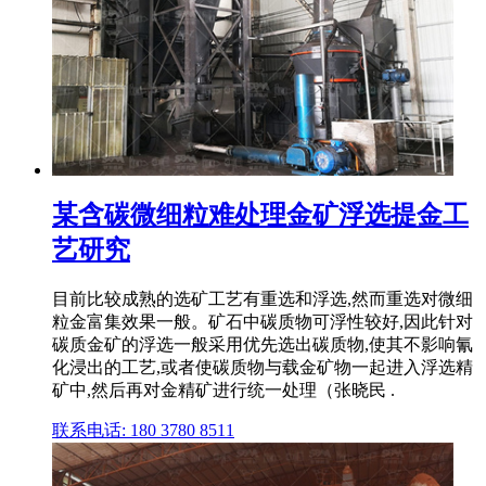
某含碳微细粒难处理金矿浮选提金工
艺研究
目前比较成熟的选矿工艺有重选和浮选,然而重选对微细
粒金富集效果一般。矿石中碳质物可浮性较好,因此针对
碳质金矿的浮选一般采用优先选出碳质物,使其不影响氰
化浸出的工艺,或者使碳质物与载金矿物一起进入浮选精
矿中,然后再对金精矿进行统一处理（张晓民 .
联系电话: 180 3780 8511