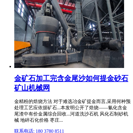
金矿石加工完含金尾沙如何提金砂石
矿山机械网
金精粉的焙烧方法 对于难选冶金矿提金而言,采用何种预
处理工艺应依据矿石...本发明公开了焙烧——氰化含金
尾渣中有价金属综合回收...河道洗沙石机 风化石制砂机
械 地碎石化价格 枣庄...
联系电话: 180 3780 8511