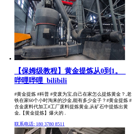
【保姆级教程】黄金提炼从0到1。_
哔哩哔哩_bilibili
#黄金提炼 #科普 #变废为宝,自己在家怎么提炼黄金？,老
铁在家60个小时淘来的沙金,能有多少金子？#黄金提炼 #
含金废料代加工#工厂废料提炼黄金,从矿石中提炼出黄
金,【黄金提炼】爆火的 .
联系电话: 180 3780 8511