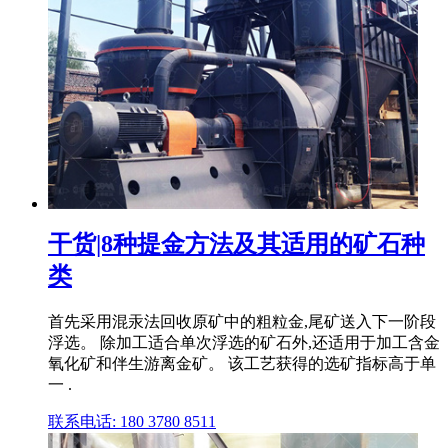
干货|8种提金方法及其适用的矿石种
类
首先采用混汞法回收原矿中的粗粒金,尾矿送入下一阶段
浮选。 除加工适合单次浮选的矿石外,还适用于加工含金
氧化矿和伴生游离金矿。 该工艺获得的选矿指标高于单
一 .
联系电话: 180 3780 8511