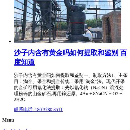
沙子内含有黄金吗如何提取和鉴别 百
度知道
沙子内含有黄金吗如何提取和鉴别一、制取方法1、主条
目：淘金、采金和提金传统上采用"淘金"法。现代开采
的金矿可用氰化法提取：先以氰化钠（NaCN）溶液处
理粉碎的山金矿石,再用锌还原。4Au + 8NaCN + O2 +
2H2O
联系电话: 180 3780 8511
Menu