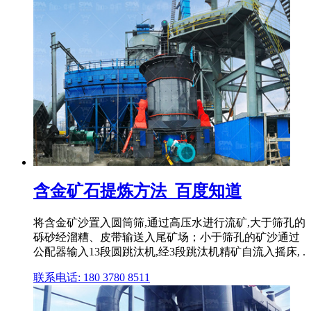
含金矿石提炼方法_百度知道
将含金矿沙置入圆筒筛,通过高压水进行流矿,大于筛孔的
砾砂经溜糟、皮带输送入尾矿场；小于筛孔的矿沙通过
公配器输入13段圆跳汰机,经3段跳汰机精矿自流入摇床, .
联系电话: 180 3780 8511