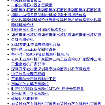
挖掘机检验合格证
一般的滑石粉设备雷蒙磨
硝酸氨矿石磨粉机硝酸氨矿石磨粉机硝酸氨矿石磨粉机
福建2024恒龙新型制粉机械混凝土搅拌站价格
氧化铁黑粉碎机械价格氧化铁黑粉碎机械价格氧化铁黑
粉碎机械价格
制砂球磨机每小时100吨价格多少
如何推销水渣矿粉如何推销水渣矿粉如何推销水渣矿粉
金红石粉碎机
SRM立磨工作原理磨粉机设备
微粉磨hnssxjx铝塑回收设备
每小时产950T弹簧欧版磨粉机MTW
云南工业磨粉机厂家配件云南工业磨粉机厂家配件云南
工业磨粉机厂家配件
深圳乔享微粉磨深圳乔享微粉磨深圳乔享微粉磨
沙子制作大理石视频
三氯氢硅专用硅粉制粉工艺
250400的方解石磨粉机
时产1800吨欧版磨粉机MTW生产线全套设备
激光铝矾土立式磨粉机
硫酸铝3R磨粉机
石英砂石灰石颗粒机雷蒙机石英砂石灰石颗粒机雷蒙机