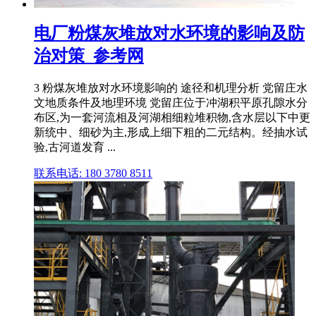
电厂粉煤灰堆放对水环境的影响及防
治对策_参考网
3 粉煤灰堆放对水环境影响的 途径和机理分析 党留庄水
文地质条件及地理环境 党留庄位于冲湖积平原孔隙水分
布区,为一套河流相及河湖相细粒堆积物,含水层以下中更
新统中、细砂为主,形成上细下粗的二元结构。经抽水试
验,古河道发育 ...
联系电话: 180 3780 8511