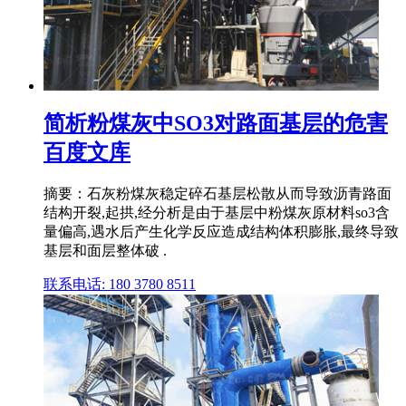
简析粉煤灰中SO3对路面基层的危害
百度文库
摘要：石灰粉煤灰稳定碎石基层松散从而导致沥青路面
结构开裂,起拱,经分析是由于基层中粉煤灰原材料so3含
量偏高,遇水后产生化学反应造成结构体积膨胀,最终导致
基层和面层整体破 .
联系电话: 180 3780 8511