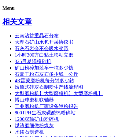
Menu
相关文章
云南沾益重晶石分布
大理石矿山承包开采协议书
石灰石岩会不会吸水变形
1小时300方白粘土移动立磨
325目悬辊粉砂机
矿山粉碎加装车一吨多少钱
石膏干粉石灰石多少钱一公斤
4R雷蒙磨粉机每分钟多少转
滚筒式硅灰石制粉生产线流程图
大型磨粉机】大型磨粉机】大型磨粉机】
博山球磨机联轴器
工业磨粉机厂家设备巡检报告
800TPH生石灰碳酸钙粉碎站
1200双轴矿山粉碎机
煤渣磨细做粉煤灰
水镁石制造机