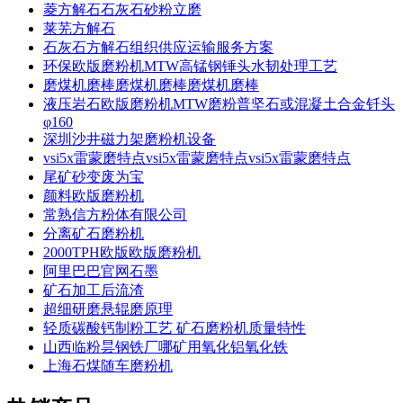
菱方解石石灰石砂粉立磨
莱芜方解石
石灰石方解石组织供应运输服务方案
环保欧版磨粉机MTW高锰钢锤头水韧处理工艺
磨煤机磨棒磨煤机磨棒磨煤机磨棒
液压岩石欧版磨粉机MTW磨粉普坚石或混凝土合金钎头
φ160
深圳沙井磁力架磨粉机设备
vsi5x雷蒙磨特点vsi5x雷蒙磨特点vsi5x雷蒙磨特点
尾矿砂变废为宝
颜料欧版磨粉机
常熟信方粉体有限公司
分离矿石磨粉机
2000TPH欧版欧版磨粉机
阿里巴巴官网石墨
矿石加工后流渣
超细研磨悬辊磨原理
轻质碳酸钙制粉工艺 矿石磨粉机质量特性
山西临粉昙钢铁厂哪矿用氧化铝氧化铁
上海石煤随车磨粉机