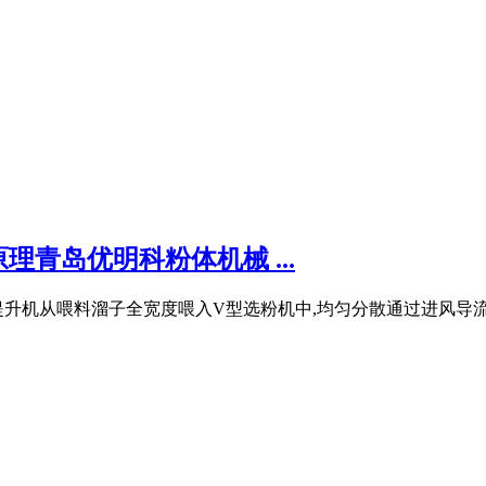
青岛优明科粉体机械 ...
升机从喂料溜子全宽度喂入V型选粉机中,均匀分散通过进风导流板