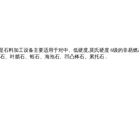
种是石料加工设备主要适用于对中、低硬度,莫氏硬度 6级的非易
石、叶腊石、蛭石、海泡石、凹凸棒石、累托石 .