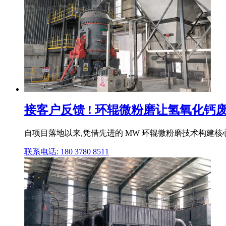
接客户反馈 ! 环辊微粉磨让氢氧化钙废
自项目落地以来,凭借先进的 MW 环辊微粉磨技术构建核
联系电话: 180 3780 8511