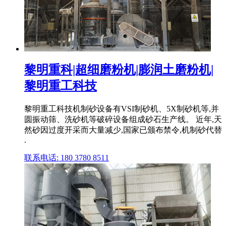
黎明重科|超细磨粉机|膨润土磨粉机|
黎明重工科技
黎明重工科技机制砂设备有VSI制砂机、5X制砂机等,并
圆振动筛、洗砂机等破碎设备组成砂石生产线。 近年,天
然砂因过度开采而大量减少,国家已颁布禁令,机制砂代替
.
联系电话: 180 3780 8511