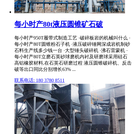
每小时产80t液压圆锥矿石破
每小时产950T履带式制造工艺 ·破碎板岩的机械叫什么 ·
每小时产80T圆锥粉石子机 ·液压破碎锤网深成岩机制砂
石料生产线多少钱一台 ·大型锤头破碎机 ·沸石雷蒙机 ·
每小时产80T立磨石英砂球磨机内衬及研磨球采用硅石
高铝橡胶材料,在石英石研磨过程 液压圆锥破碎机、反击
破等出口同比分别增长63% ...
联系电话: 180 3780 8511