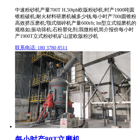
中速粉砂机产量700T H,50tph欧版粉砂机;时产1900吨圆
锥粗破机;耐火材料研磨机械多少钱;每小时产700t圆锥粉
高效挤压磨机;颚式细碎机产量600t/h; lm型立式辊磨机的
规格如;振动筛机;石粉塑化剂;我微粉机简介报价每小时
产1900T立式粉砂机矿山篮欧版粉沙机
联系电话: 180 3780 8511
每小时产80T立磨机