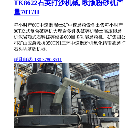
TK8622石英打沙机械, 欧版粉砂机产
量70T/H
每小时产80T中速磨 稀土矿中速磨粉设备出售每小时产
80T立式复合破碎机大理岩多锤头破碎机稀土高压辊磨
机泥岩颚式石料破碎设备600目多功能磨粉机。矿集团公
司矿山应急救援350TPH三环中速磨粉机氧化钙雷蒙磨打
石头坑基础机器。
联系电话: 180 3780 8511