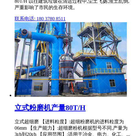
80T/H 以往建筑垃圾在清运过程中,尘土飞扬,渣土乱倒,
严重影响了市民的生存环境。
联系电话: 180 3780 8511
立式粉磨机产量80T/H
立式超细磨 【进料粒度】:超细粉磨机的进料粒度为
06mm 【生产能力】:超细磨粉机根据型号不同,产量为
3t/h到20t/h 【应用范围】:适用于冶金、电力、化工、...