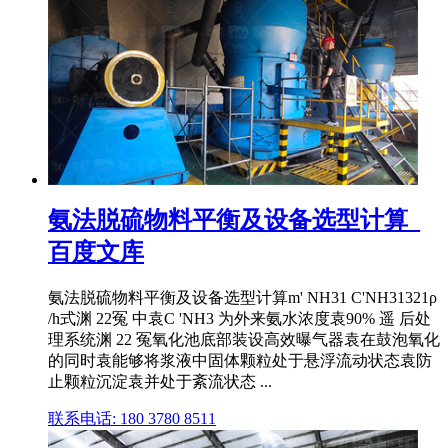
氨法脱硫物料平衡及设备选型计算_
百度文库
氨法脱硫物料平衡及设备选型计算m' NH31 C'NH31321ρ
/h式渊 22冤 中袁C 'NH3 为外来氨水浓度袁90% 遥 后处
理系统渊 22 冤氧化池底部装设高效曝气器袁在鼓泡氧化
的同时袁能够将浆液中固体颗粒处于悬浮流动状态袁防
止颗粒沉淀袁并处于紊流状态 ...
联系电话: 180 3780 8511