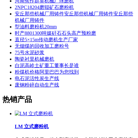
河南焦作群英机械厂球磨机
2NPC18204磨辊矿石磨粉机
安丘那些机械厂用铸件安丘那些机械厂用铸件安丘那些
机械厂用铸件
型油料磨粉机20mm
时产8801300吨媒矸石石头高产预粉磨
直径5×15m传动磨机生产厂家
无烟煤的回收加工磨粉号
75号水泥砂浆
陶瓷衬里机械磨机
白泥高岭土矿重工董事长是谁
粉煤机价格阿里巴巴为您找到
电石泥活性炭生产线
废钢粉碎自动生产线
热销产品
LM 立式磨粉机