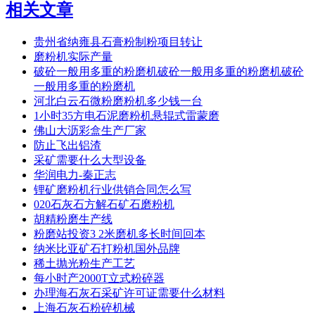
相关文章
贵州省纳雍县石膏粉制粉项目转让
磨粉机实际产量
破砼一般用多重的粉磨机破砼一般用多重的粉磨机破砼
一般用多重的粉磨机
河北白云石微粉磨粉机多少钱一台
1小时35方电石泥磨粉机悬辊式雷蒙磨
佛山大沥彩盒生产厂家
防止飞出铝渣
采矿需要什么大型设备
华润电力-秦正志
锂矿磨粉机行业供销合同怎么写
020石灰石方解石矿石磨粉机
胡精粉磨生产线
粉磨站投资3 2米磨机多长时间回本
纳米比亚矿石打粉机国外品牌
稀土抛光粉生产工艺
每小时产2000T立式粉碎器
办理海石灰石采矿许可证需要什么材料
上海石灰石粉碎机械