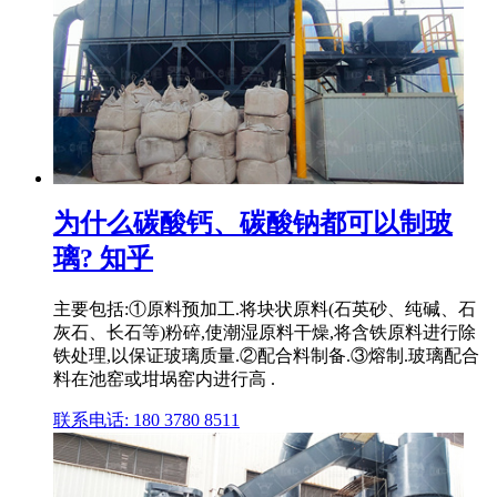
为什么碳酸钙、碳酸钠都可以制玻
璃? 知乎
主要包括:①原料预加工.将块状原料(石英砂、纯碱、石
灰石、长石等)粉碎,使潮湿原料干燥,将含铁原料进行除
铁处理,以保证玻璃质量.②配合料制备.③熔制.玻璃配合
料在池窑或坩埚窑内进行高 .
联系电话: 180 3780 8511