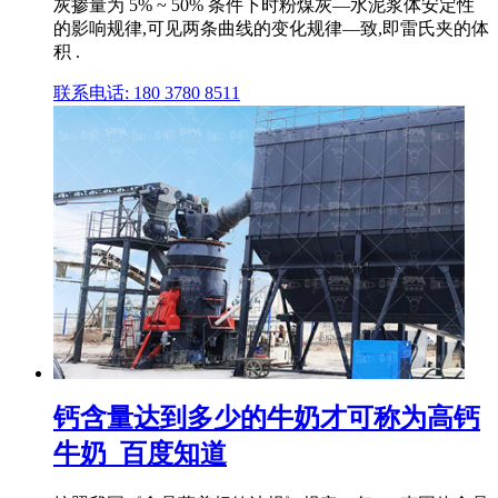
灰掺量为 5% ~ 50% 条件下时粉煤灰—水泥浆体安定性
的影响规律,可见两条曲线的变化规律—致,即雷氏夹的体
积 .
联系电话: 180 3780 8511
钙含量达到多少的牛奶才可称为高钙
牛奶_百度知道