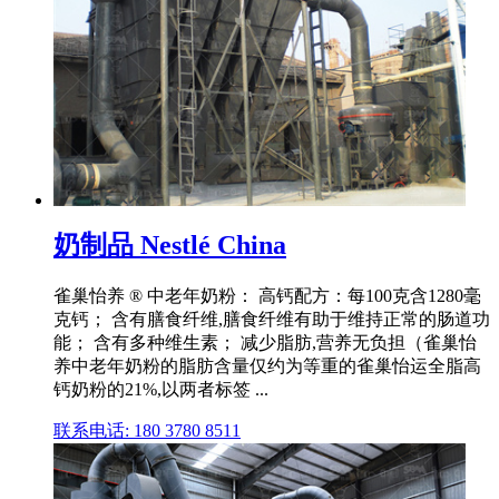
奶制品 Nestlé China
雀巢怡养 ® 中老年奶粉： 高钙配方：每100克含1280毫
克钙； 含有膳食纤维,膳食纤维有助于维持正常的肠道功
能； 含有多种维生素； 减少脂肪,营养无负担（雀巢怡
养中老年奶粉的脂肪含量仅约为等重的雀巢怡运全脂高
钙奶粉的21%,以两者标签 ...
联系电话: 180 3780 8511