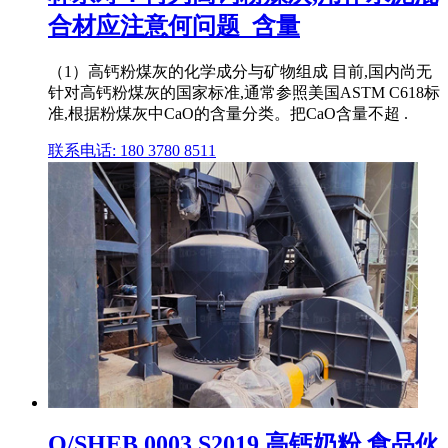
合材应注意何问题_含量
（1）高钙粉煤灰的化学成分与矿物组成 目前,国内尚无
针对高钙粉煤灰的国家标准,通常参照美国ASTM C618标
准,根据粉煤灰中CaO的含量分类。把CaO含量不超 .
联系电话: 180 3780 8511
Q/SHEB 0003 S2019 高钙奶粉 食品伙