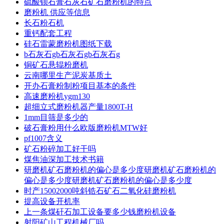
硫酸钡石膏石灰石矿石磨粉机的特点
磨粉机 供应等信息
长石粉石机
重钙配套工程
硅石雷蒙磨粉机图纸下载
b石灰石gb石灰石gb石灰石g
铜矿石悬辊粉磨机
云南哪里生产泥炭基质土
开办石膏粉制粉项目基本的条件
高速磨粉机ygm130
超细立式磨粉机器产量1800T-H
1mm目筛是多少的
破石膏粉用什么欧版磨粉机MTW好
pf1007含义
矿石粉碎加工好干吗
煤焦油深加工技术书籍
研磨机矿石磨粉机的偏心是多少度研磨机矿石磨粉机的
偏心是多少度研磨机矿石磨粉机的偏心是多少度
时产15002000吨斜锆石矿石二氧化硅磨粉机
提高设备开机率
上一条煤矸石加工设备要多少钱磨粉机设备
射阳矿山工程机械厂吗