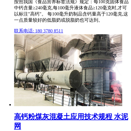
按照我国《食品营养标签法规》规定：每100克固体食品
中钙含量≥240毫克,每100毫升液体食品≥120毫克时,才可
以标注"高钙"。 每100毫升奶制品含钙量高于120毫克,这
一点质量较好的低脂奶或脱脂奶也可达到。
联系电话: 180 3780 8511
高钙粉煤灰混凝土应用技术规程 水泥
网