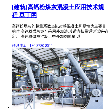
[建筑]高钙粉煤灰混凝土应用技术规
程 豆丁网
高钙粉煤灰的超量系数当以改善混凝土和易性为主要目
的时,高钙粉煤灰亦可采用外加法,其适宜掺量通过试验确
定。 高钙粉煤灰混凝土中外加剂掺量,以 .
联系电话: 180 3780 8511