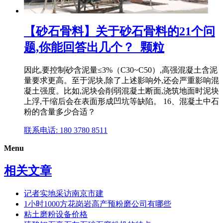
【砂石骨料】关于砂石骨料的21个问
题,你能回答出几个？_颗粒
因此,要控制砂含泥量≤3%（C30~C50）,高强混凝土含泥
量要求更高。至于泥块,除了上述影响外,还会严重影响混
凝土强度。比如,泥块会削弱混凝土断面,浇筑地面时泥块
上浮,干缩后会在表面形成凹坑等缺陷。 16、混凝土中石
粉的含量多少合适？
联系电话: 180 3780 8511
Menu
相关文章
记者实地采访南京市建
1小时1000方花岗岩高产预粉磨公司有哪些
粘土磨粉设备价格