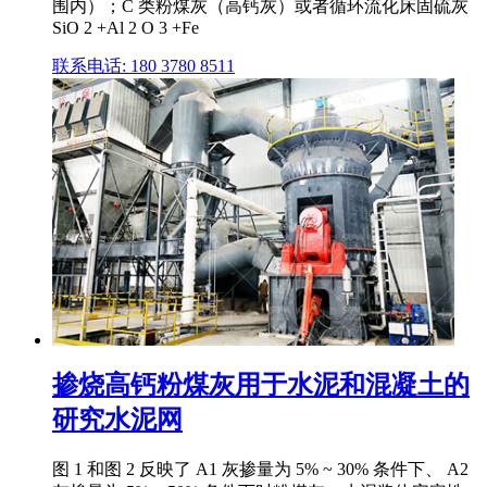
围内）；C 类粉煤灰（高钙灰）或者循环流化床固硫灰
SiO 2 +Al 2 O 3 +Fe
联系电话: 180 3780 8511
掺烧高钙粉煤灰用于水泥和混凝土的
研究水泥网
图 1 和图 2 反映了 A1 灰掺量为 5% ~ 30% 条件下、 A2