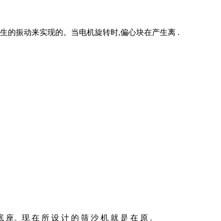
的振动来实现的。当电机旋转时,偏心块在产生离 .
 座。现 在 所 设 计 的 筛 沙 机 就 是 在 原 .