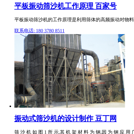
平板振动筛沙机工作原理 百家号
平板振动筛沙机的工作原理是利用筛体的高频振动对物料
联系电话: 180 3780 8511
振动式筛沙机的设计制作 豆丁网
筛 沙 机 如 图 1 所 示,其 机 架 材 料 为 钢,因 为 钢 应 