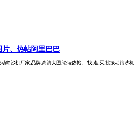
图片、热帖阿里巴巴
振动筛沙机厂家,品牌,高清大图,论坛热帖。 找,逛,买,挑振动筛沙