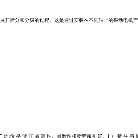
展开筛分和分级的过程。这是通过安装在不同轴上的振动电机产生
用 广 泛,价 格 便 宜,减 震 性、耐磨性和疲劳强度 好。1 ） 筛 斗 与 底