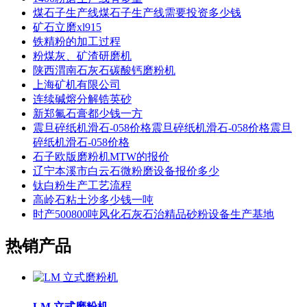
煤石子生产线煤石子生产线需要投资多少钱
矿石立磨xl915
铁精粉的加工过程
粉煤灰、矿渣研磨机
陕西渭南石灰石碳酸钙磨粉机
上海矿机有限公司
连续碱熔分解锆英砂
新郑氟石膏都少钱一方
震旦碎纸机滑石-058价格震旦碎纸机滑石-058价格震旦
碎纸机滑石-058价格
石子欧版磨粉机MTW的报价
辽宁本溪市白云石微粉磨设备报价多少
钛白粉生产工艺流程
高岭石粘土沙多少钱一吨
时产500800吨风化石灰石治精品砂粉设备生产基地
热销产品
LM 立式磨粉机