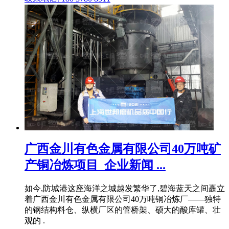
广西金川有色金属有限公司40万吨矿
产铜冶炼项目_企业新闻 ...
如今,防城港这座海洋之城越发繁华了,碧海蓝天之间矗立
着广西金川有色金属有限公司40万吨铜冶炼厂——独特
的钢结构料仓、纵横厂区的管桥架、硕大的酸库罐、壮
观的 .