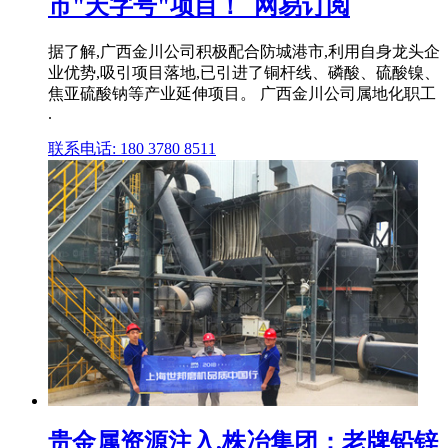
市"天字号"项目！_网易订阅
据了解,广西金川公司积极配合防城港市,利用自身龙头企
业优势,吸引项目落地,已引进了铜杆线、磷酸、硫酸镍、
焦亚硫酸钠等产业延伸项目。 广西金川公司属地化职工
.
联系电话: 180 3780 8511
贵金属资源注入,株冶集团：老牌铅锌