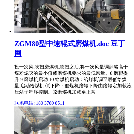
ZGM80型中速辊式磨煤机.doc 豆丁
网
投一次风,吹扫磨煤机,吹扫之后,将一次风量调到略高于
煤粉熄灭的最小值或磨煤机要求的最低风量。8 磨辊提
升 9 磨煤机启动 10 给煤机启动：给煤机调至最低给煤
量,启动给煤机 ⑾下降：磨煤机磨辊下降由磨辊定加载液
压站子程序控制。⑿磨煤机加载至正常
联系电话: 180 3780 8511