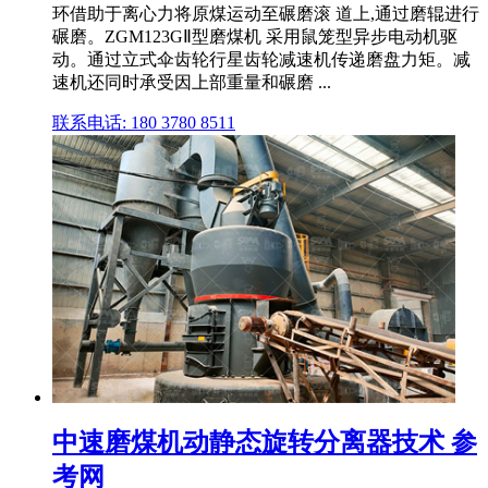
环借助于离心力将原煤运动至碾磨滚 道上,通过磨辊进行
碾磨。ZGM123GⅡ型磨煤机 采用鼠笼型异步电动机驱
动。通过立式伞齿轮行星齿轮减速机传递磨盘力矩。减
速机还同时承受因上部重量和碾磨 ...
联系电话: 180 3780 8511
中速磨煤机动静态旋转分离器技术 参
考网