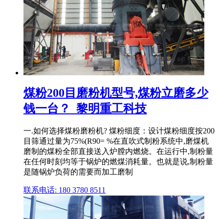
煤粉200目磨粉机型号,煤粉立磨多少
钱一台？_黎明重工科技
一.如何选择煤粉磨粉机? 煤粉细度：设计煤粉细度按200
目筛通过量为75%(R90= %在直吹式制粉系统中,磨煤机
磨制的煤粉全部直接送入炉膛内燃烧。在运行中,制粉量
在任何时刻均等于锅炉的燃煤消耗量。也就是说,制粉量
是随锅炉负荷的需要而加工磨制
联系电话: 180 3780 8511