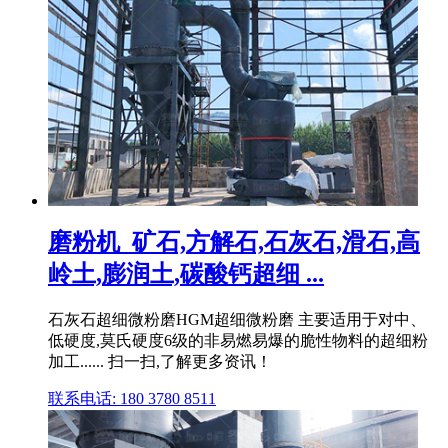
磨粉机_矿石,方解石,石灰石,滑石,高
岭土,膨润土,碳酸钙超细 ...
石灰石超细微粉磨HGM超细微粉磨 主要适用于对中、
低硬度,莫氏硬度6级的非易燃易爆的脆性物料的超细粉
加工...... 扫一扫,了解更多资讯！
联系电话: 180 3780 8511