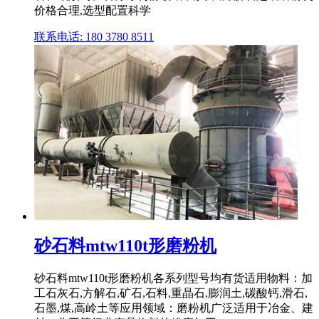
价格合理,选型配置科学
联系电话: 180 3780 8511
砂石料mtw110t形磨粉机
砂石料mtw110t形磨粉机各系列型号均有货适用物料：加
工石灰石,方解石,矿石,石料,重晶石,膨润土,碳酸钙,滑石,
石墨,煤,高岭土等应用领域：磨粉机广泛适用于冶金、建