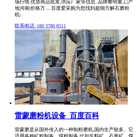
场行情,优质商品批发,供应厂家等信息. 品牌黎明重工|产
地河南|价格万 ... 百度爱采购为您找到超细方解石磨粉
机| .
联系电话: 180 3780 8511
雷蒙磨粉机设备_百度百科
雷蒙磨是从国外传入的一种制粉磨机,国内生产较多。它
适用各种矿粉制备、煤粉制备,比如生料矿、石膏矿、煤