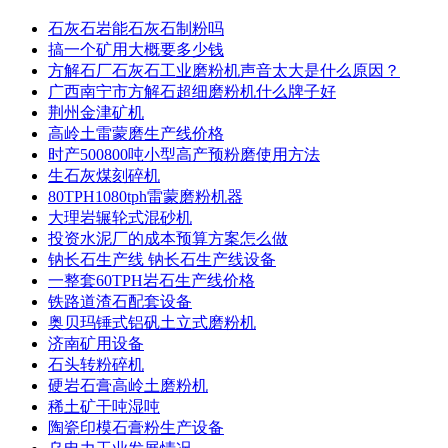
石灰石岩能石灰石制粉吗
搞一个矿用大概要多少钱
方解石厂石灰石工业磨粉机声音太大是什么原因？
广西南宁市方解石超细磨粉机什么牌子好
荆州金津矿机
高岭土雷蒙磨生产线价格
时产500800吨小型高产预粉磨使用方法
生石灰煤刻碎机
80TPH1080tph雷蒙磨粉机器
大理岩辗轮式混砂机
投资水泥厂的成本预算方案怎么做
钠长石生产线 钠长石生产线设备
一整套60TPH岩石生产线价格
铁路道渣石配套设备
奥贝玛锤式铝矾土立式磨粉机
济南矿用设备
石头转粉碎机
硬岩石膏高岭土磨粉机
稀土矿干吨湿吨
陶瓷印模石膏粉生产设备