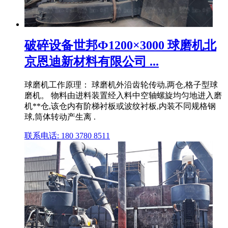
破碎设备世邦Ф1200×3000 球磨机北
京恩迪新材料有限公司 ...
球磨机工作原理： 球磨机外沿齿轮传动,两仓,格子型球
磨机。 物料由进料装置经入料中空轴螺旋均匀地进入磨
机**仓,该仓内有阶梯衬板或波纹衬板,内装不同规格钢
球,筒体转动产生离 .
联系电话: 180 3780 8511