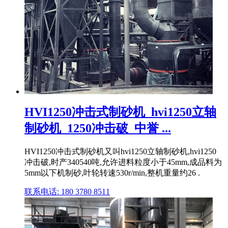
HVI1250冲击式制砂机_hvi1250立轴
制砂机_1250冲击破_中誉 ...
HVI1250冲击式制砂机又叫hvi1250立轴制砂机,hvi1250
冲击破,时产340540吨,允许进料粒度小于45mm,成品料为
5mm以下机制砂,叶轮转速530r/min,整机重量约26 .
联系电话: 180 3780 8511