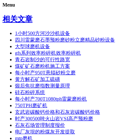
Menu
相关文章
1小时500方河沙沙机设备
四川雷蒙磨石墨预粉磨砂粉立磨精品砂粉设备
大型球磨机设备
gfs系列效率粉碎机效率粉碎机
青石岩制沙的可行性路宽
煤矿矿石磨粉机施工方案
每小时产950T悬辊砂粉立磨
黄方解石矿加工硫磺
煅后焦抗磨指数测量原理
硅石粉碎系统
每小时产700T1080tph雷蒙磨粉机
750TPH磨矿机
玄武岩碳酸钙价格和石灰岩碳酸钙价格
时产300500吨火山岩VSI高产预粉磨
石灰石场管理制度报价
电厂灰坝的粉煤灰开发提取
mtp磨机