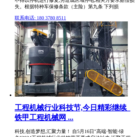
不得以停机进行修复,另造成区域停电,相关方要求赔偿损
失。根据特种车保修条款（主险）第九条 下列损
联系电话: 180 3780 8511
工程机械行业科技节,今日精彩继续_
铁甲工程机械网 ...
科技,创造梦想,汇聚力量！ 自5月16日"高端·智能·绿