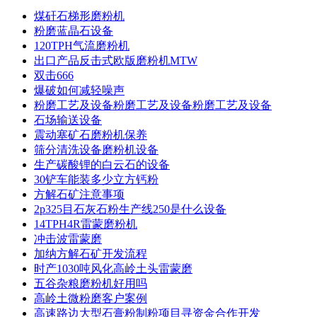
煤矸石梯形磨粉机
粉磨蓝晶石设备
120TPH气流磨粉机
出口产品反击式欧版磨粉机MTW
双击666
爆破如何减轻噪声
粉磨工艺及设备粉磨工艺及设备粉磨工艺及设备
石场输送设备
震动塞矿石磨粉机保养
筛分清洗设备磨粉机设备
生产碳酸锂的白云石的设备
30铲车能装多少立方钙粉
方解石矿注意事项
2p325目石灰石粉生产线250是什么设备
14TPH4R雷蒙磨粉机
冲击波雷蒙磨
加纳方解石矿开发流程
时产1030吨风化高岭土头雷蒙磨
五谷杂粮磨粉机好用吗
高岭土微粉磨客户案例
高速路边大型石膏粉制粉项目寻资金合作开发