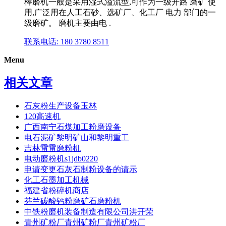
棒磨机一般是采用湿式溢流型,可作为一级开路 磨矿 使
用,广泛用在人工石砂、选矿厂、化工厂 电力 部门的一
级磨矿。 磨机主要由电 .
联系电话: 180 3780 8511
Menu
相关文章
石灰粉生产设备玉林
120高速机
广西南宁石煤加工粉磨设备
电石泥矿黎明矿山和黎明重工
吉林雷雷磨粉机
电动磨粉机s1jdb0220
申请变更石灰石制粉设备的请示
化工石墨加工机械
福建省粉碎机商店
芬兰碳酸钙粉磨矿石磨粉机
中铁粉磨机装备制造有限公司洪开荣
青州矿粉厂青州矿粉厂青州矿粉厂