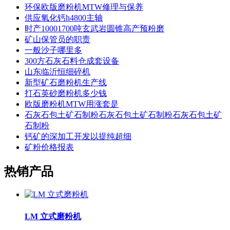
环保欧版磨粉机MTW修理与保养
供应氧化钙h4800主轴
时产10001700吨玄武岩圆锥高产预粉磨
矿山保管员的职责
一般沙子哪里多
300方石灰石料仓成套设备
山东临沂恒细碎机
新型矿石磨粉机生产线
打石英砂磨粉机多少钱
欧版磨粉机MTW用涨套是
石灰石包土矿石制粉石灰石包土矿石制粉石灰石包土矿
石制粉
钙矿的深加工开发以提纯超细
矿粉价格报表
热销产品
LM 立式磨粉机