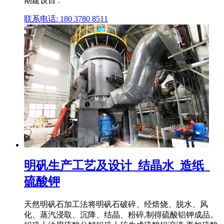
期建设目 .
联系电话: 180 3780 8511
明矾生产工艺及设计_结晶水_造纸_
硫酸钾
天然明矾石加工法将明矾石破碎、经焙烧、脱水、风
化、蒸汽浸取、沉降、结晶、粉碎,制得硫酸铝钾成品。