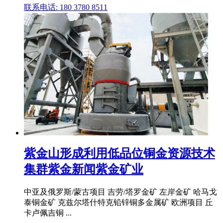
联系电话: 180 3780 8511
紫金山形成利用低品位铜金资源技术
集群紫金新闻紫金矿业
中亚及俄罗斯/蒙古项目 吉劳/塔罗金矿 左岸金矿 哈马戈
泰铜金矿 克兹尔塔什特克铅锌铜多金属矿 欧洲项目 丘
卡卢佩吉铜 ...