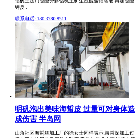
铝矾土法用硫酸分解铝矾土矿生成硫酸铝溶液,再加硫酸
钾反 .
联系电话: 180 3780 8511
明矾泡出美味海蜇皮 过量可对身体造
成伤害 半岛网
山角社区海蜇丝加工厂的徐女士同样表示,海蜇深加工过