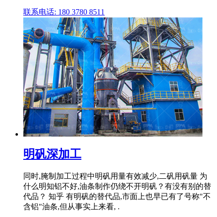
联系电话: 180 3780 8511
明矾深加工
同时,腌制加工过程中明矾用量有效减少,二矾用矾量 为
什么明知铝不好,油条制作仍绕不开明矾？有没有别的替
代品？ 知乎 有明矾的替代品,市面上也早已有了号称"不
含铝"油条,但从事实上来看, .