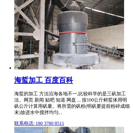
海蜇加工 百度百科
海蜇的加工 方法沿海各地不一,比较科学的是三矾加工
法。网页 新闻 贴吧 知道 网盘 ... 按100公斤鲜蜇体用明
矾公斤计算用矾量。将所需的矾粉(明矾要提前粉碎成细
末)放进水中搅拌均匀, .
联系电话: 180 3780 8511