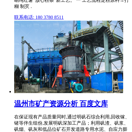
晒纯红薯"放心粉条"新工艺。 一 工艺流程淀粉原料→打
糊 制芡 .
联系电话: 180 3780 8511
温州市矿产资源分析 百度文库
在保证现有产品质量同时,通过明矾石综合利用,回收镓、
锗等伴生组份,发展明矾深加工产品；利用矾渣、矾浆、
矾烟、矾灰和低品位矿石开发道路专用水泥、自应力膨