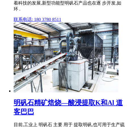
着科技的发展,新型功能型明矾石产品也在逐 步开发,如
环 .
联系电话: 180 3780 8511
明矾石精矿焙烧—酸浸提取K和Al 道
客巴巴
目前,工业上 明矾石 主要 用于 提取明矾,也可用于生产硫