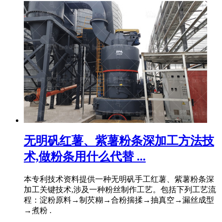
无明矾红薯、紫薯粉条深加工方法技
术,做粉条用什么代替 ...
本专利技术资料提供一种无明矾手工红薯、紫薯粉条深
加工关键技术,涉及一种粉丝制作工艺。包括下列工艺流
程：淀粉原料→制芡糊→合粉揣揉→抽真空→漏丝成型
→煮粉 .