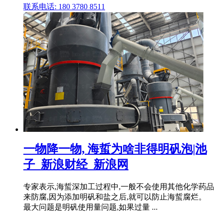
联系电话: 180 3780 8511
一物降一物, 海蜇为啥非得明矾泡|池
子_新浪财经_新浪网
专家表示,海蜇深加工过程中,一般不会使用其他化学药品
来防腐,因为添加明矾和盐之后,就可以防止海蜇腐烂。
最大问题是明矾使用量问题,如果过量 ...