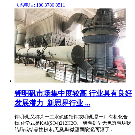
联系电话: 180 3780 8511
钾明矾市场集中度较高 行业具有良好
发展潜力_新思界行业 ...
钾明矾,又称为十二水硫酸铝钾或明矾,是一种有机化合
物,化学式是KAl(SO4)212H2O。 钾明矾呈无色透明块状
结晶或结晶性粉末,无臭,味微甜而酸涩,可溶于 .