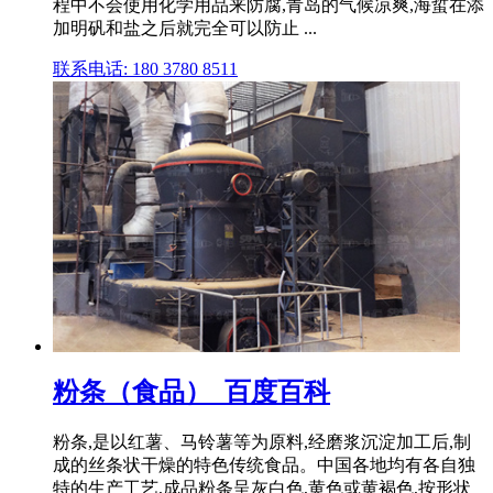
程中不会使用化学用品来防腐,青岛的气候凉爽,海蜇在添
加明矾和盐之后就完全可以防止 ...
联系电话: 180 3780 8511
粉条（食品）_百度百科
粉条,是以红薯、马铃薯等为原料,经磨浆沉淀加工后,制
成的丝条状干燥的特色传统食品。中国各地均有各自独
特的生产工艺,成品粉条呈灰白色,黄色或黄褐色,按形状