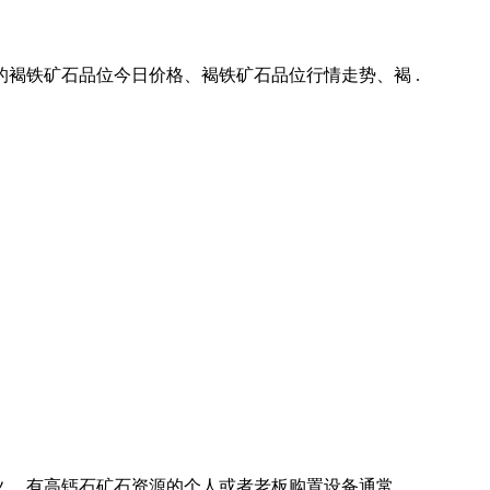
褐铁矿石品位今日价格、褐铁矿石品位行情走势、褐 .
 有高钙石矿石资源的个人或者老板购置设备通常 .